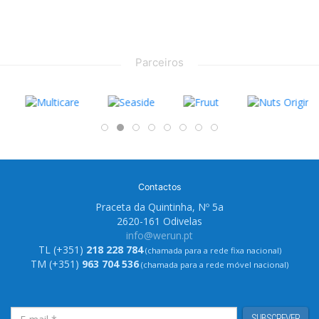
Parceiros
Contactos
Praceta da Quintinha, Nº 5a
2620-161 Odivelas
info@werun.pt
TL (+351)
218 228 784
(chamada para a rede fixa nacional)
TM (+351)
963 704 536
(chamada para a rede móvel nacional)
SUBSCREVER