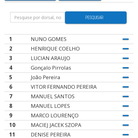
PESQUISAR
1
NUNO GOMES
2
HENRIQUE COELHO
3
LUCIAN ARAUJO
4
Gonçalo Pirrolas
5
João Pereira
6
VITOR FERNANDO PEREIRA
7
MANUEL SANTOS
8
MANUEL LOPES
9
MARCO LOURENÇO
10
MACIEJ JACEK SZOPA
11
DENISE PEREIRA