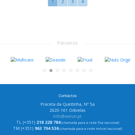
1
2
3
4
Parceiros
Contactos
Praceta da Quintinha, Nº 5a
2620-161 Odivelas
info@werun.pt
TL (+351)
218 228 784
(chamada para a rede fixa nacional)
TM (+351)
963 704 536
(chamada para a rede móvel nacional)