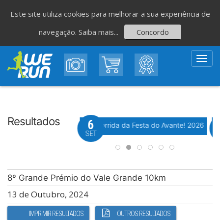
Este site utiliza cookies para melhorar a sua experiência de
navegação.
Saiba mais...
Concordo
Toggl
navig
Resultados
8
6
Evento WeTiming
Evento WeTiming
 Corrida de São Romão
37ª Corrida da Festa do Avante! 2026
M
GO
SET
8º Grande Prémio do Vale Grande 10km
13 de Outubro, 2024
IMPRIMIR RESULTADOS
OUTROS RESULTADOS