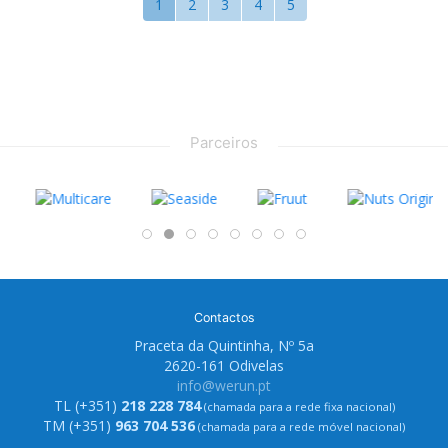
1
2
3
4
5
Parceiros
Contactos
Praceta da Quintinha, Nº 5a
2620-161 Odivelas
info@werun.pt
TL (+351)
218 228 784
(chamada para a rede fixa nacional)
TM (+351)
963 704 536
(chamada para a rede móvel nacional)