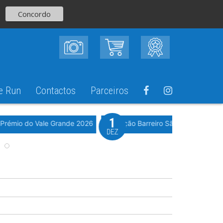
Concordo
e Run
Contactos
Parceiros
1
Evento WeTiming
 Prémio do Vale Grande 2026
6ª Edição Barreiro São Silvestre 202
DEZ