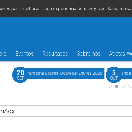
cookies para melhorar a sua experiência de navegação.
Saiba mais...
cio
Eventos
Resultados
Sobre nós
Atletas W
20
5
iming
 2026
Meia Maratona Loures-Odivelas-Loures 2026
10º Grande
SET
OUT
RunSox