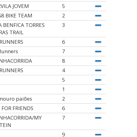
VILA JOVEM
5
8 BIKE TEAM
2
A BENFICA TORRES
3
RAS TRAIL
 RUNNERS
6
Runners
7
NHACORRIDA
8
 RUNNERS
4
5
1
 mouro paiões
2
 FOR FRIENDS
6
NHACORRIDA/MY
7
TEIN
9