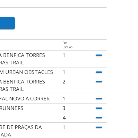
Pos.
Escalão
A BENFICA TORRES
1
RAS TRAIL
M URBAN OBSTACLES
1
A BENFICA TORRES
2
RAS TRAIL
HAL NOVO A CORRER
1
 RUNNERS
3
4
BE DE PRAÇAS DA
1
MADA