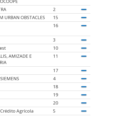
OCOOPE
TRA
2
M URBAN OBSTACLES
15
16
3
est
10
ALIS, AMIZADE E
11
RIA
17
 SIEMENS
4
18
19
20
Crédito Agrícola
5