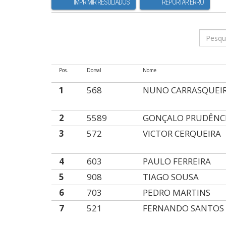
IMPRIMIR RESULTADOS
REPORTAR ERRO
Pos.
Dorsal
Nome
1
568
NUNO CARRASQUEI
2
5589
GONÇALO PRUDÊNC
3
572
VICTOR CERQUEIRA
4
603
PAULO FERREIRA
5
908
TIAGO SOUSA
6
703
PEDRO MARTINS
7
521
FERNANDO SANTOS