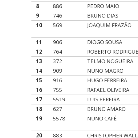
8
886
PEDRO MAIO
9
746
BRUNO DIAS
10
569
JOAQUIM FRAZÃO
11
906
DIOGO SOUSA
12
764
ROBERTO RODRIGU
13
372
TELMO NOGUEIRA
14
909
NUNO MAGRO
15
916
HUGO FERREIRA
16
755
RAFAEL OLIVEIRA
17
5519
LUIS PEREIRA
18
627
BRUNO AMARO
19
5578
NUNO CAFÉ
20
883
CHRISTOPHER WALL