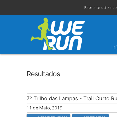
Este site utiliza 
Iní
6
Evento WeT
37ª Corrida da Festa do Avante!
SET
Resultados
7º Trilho das Lampas - Trail Curto 
11 de Maio, 2019