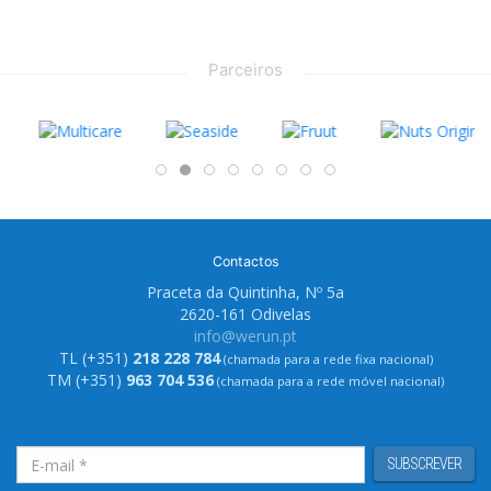
Parceiros
Contactos
Praceta da Quintinha, Nº 5a
2620-161 Odivelas
info@werun.pt
TL (+351)
218 228 784
(chamada para a rede fixa nacional)
TM (+351)
963 704 536
(chamada para a rede móvel nacional)
SUBSCREVER