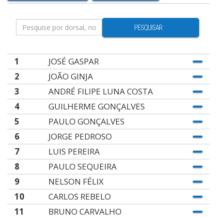
PESQUISAR
1
JOSÉ GASPAR
2
JOÃO GINJA
3
ANDRÉ FILIPE LUNA COSTA
4
GUILHERME GONÇALVES
5
PAULO GONÇALVES
6
JORGE PEDROSO
7
LUIS PEREIRA
8
PAULO SEQUEIRA
9
NELSON FÉLIX
10
CARLOS REBELO
11
BRUNO CARVALHO