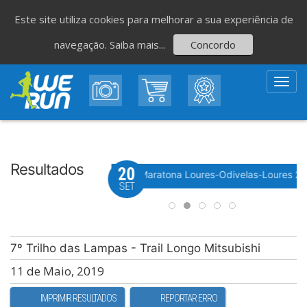
Este site utiliza cookies para melhorar a sua experiência de
navegação.
Saiba mais...
Concordo
Toggl
navig
Resultados
20
Evento WeTiming
 Festa do Avante! 2026
Meia Maratona Loures-Odivelas-Loures 2
SET
7º Trilho das Lampas - Trail Longo Mitsubishi
11 de Maio, 2019
IMPRIMIR RESULTADOS
REPORTAR ERRO