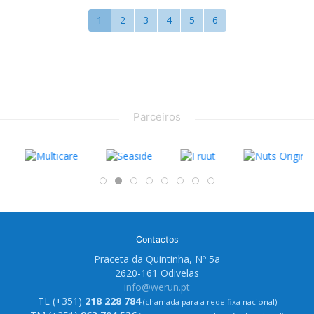
1
2
3
4
5
6
Parceiros
Contactos
Praceta da Quintinha, Nº 5a
2620-161 Odivelas
info@werun.pt
TL (+351)
218 228 784
(chamada para a rede fixa nacional)