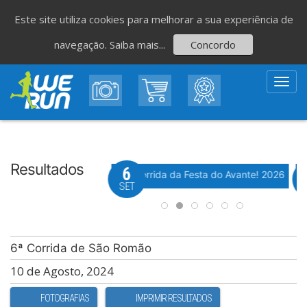
Este site utiliza cookies para melhorar a sua experiência de
navegação.
Saiba mais...
Concordo
Toggl
navig
Resultados
8
6
Evento WeTiming
Evento WeTiming
 Corrida de São Romão
37ª Corrida da Festa do Avante! 2026
M
GO
SET
6ª Corrida de São Romão
10 de Agosto, 2024
FOTOGRAFIAS
IMPRIMIR RESULTADOS