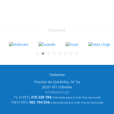
Parceiros
Contactos
Praceta da Quintinha, Nº 5a
2620-161 Odivelas
info@werun.pt
TL (+351)
218 228 784
(chamada para a rede fixa nacional)
TM (+351)
963 704 536
(chamada para a rede móvel nacional)