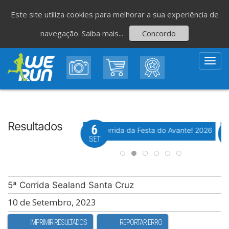
Este site utiliza cookies para melhorar a sua experiência de
navegação.
Saiba mais...
Concordo
Toggl
navig
Resultados
8
6
Evento WeTiming
Evento WeTiming
 Corrida de São Romão
37ª Corrida da Festa do Avante! 2026
M
GO
SET
5ª Corrida Sealand Santa Cruz
10 de Setembro, 2023
IMPRIMIR RESULTADOS
REPORTAR ERRO