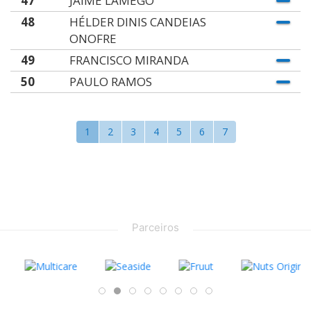
47
JAIME LAMEGO
48
HÉLDER DINIS CANDEIAS
ONOFRE
49
FRANCISCO MIRANDA
50
PAULO RAMOS
1
2
3
4
5
6
7
Parceiros