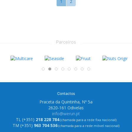
1
2
Parceiros
Contactos
Praceta da Quintinha, Nº 5a
2620-161 Odivelas
info@werun.pt
TL (+351)
218 228 784
(chamada para a rede fixa nacional)
TM (+351)
963 704 536
(chamada para a rede móvel nacional)