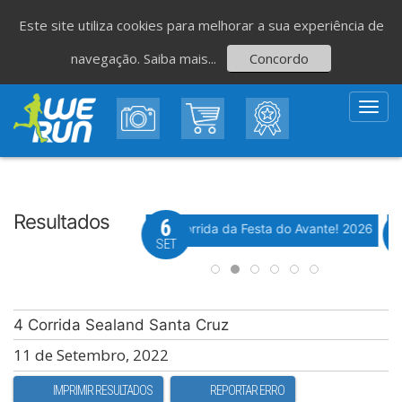
Este site utiliza cookies para melhorar a sua experiência de
navegação.
Saiba mais...
Concordo
Toggl
navig
Resultados
8
6
Evento WeTiming
Evento WeTiming
 Corrida de São Romão
37ª Corrida da Festa do Avante! 2026
M
GO
SET
4 Corrida Sealand Santa Cruz
11 de Setembro, 2022
IMPRIMIR RESULTADOS
REPORTAR ERRO