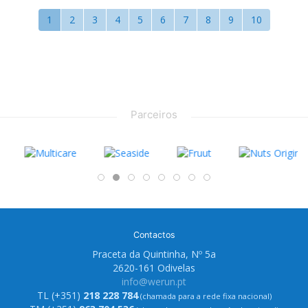
1
2
3
4
5
6
7
8
9
10
Parceiros
Contactos
Praceta da Quintinha, Nº 5a
2620-161 Odivelas
info@werun.pt
TL (+351)
218 228 784
(chamada para a rede fixa nacional)