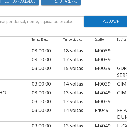
OUTROS RESULTADOS
REPORTAR ERRO
PESQUISAR
Tempo Bruto
Tempo Líquido
Escalão
Equipa
03:00:00
18 voltas
M0039
03:00:00
17 voltas
M0039
03:00:00
15 voltas
M0039
GDR
SER
03:00:00
14 voltas
M0039
GIM
LHO
03:00:00
13 voltas
M4049
GIM
03:00:00
13 voltas
M0039
03:00:00
14 voltas
F4049
FF 
E U
03:00:00
13 voltas
M4049
H-Ga