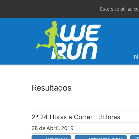
Este site utiliza 
Iní
8
Evento WeT
8ª Corrida de São 
AGO
Resultados
2º 24 Horas a Correr - 3Horas
28 de Abril, 2019