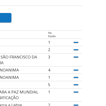
Pos.
Escalão
1
2
 SÃO FRANCISCO DA
3
RA
NOANIMA
4
NOANIMA
1
5
PARA A PAZ MUNDIAL
1
NIFICAÇÃO
rra a Lebre
2