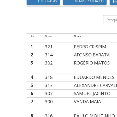
FOTOGRAFIAS
IMPRIMIR RESULTADOS
Pos.
Dorsal
Nome
1
321
PEDRO CRISPIM
2
314
AFONSO BARATA
3
302
ROGÉRIO MATOS
4
318
EDUARDO MENDES
5
317
ALEXANDRE CARVA
6
307
SAMUEL JACINTO
7
300
VANDA MAIA
8
316
PAULO MOUTINHO