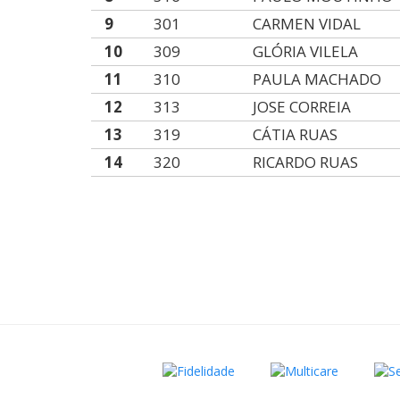
9
301
CARMEN VIDAL
10
309
GLÓRIA VILELA
11
310
PAULA MACHADO
12
313
JOSE CORREIA
13
319
CÁTIA RUAS
14
320
RICARDO RUAS