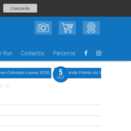
Concordo
e Run
Contactos
Parceiros
5
Evento WeTimi
res-Odivelas-Loures 2026
10º Grande Prémio do Vale Grande 20
OUT