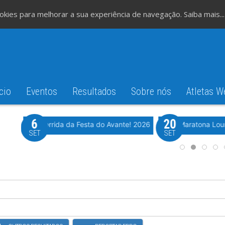
cookies para melhorar a sua experiência de navegação.
Saiba mais...
cio
Eventos
Resultados
Sobre nós
Atletas W
6
20
iming
Evento WeTiming
Romão
37ª Corrida da Festa do Avante! 2026
Meia Maratona Lou
SET
SET