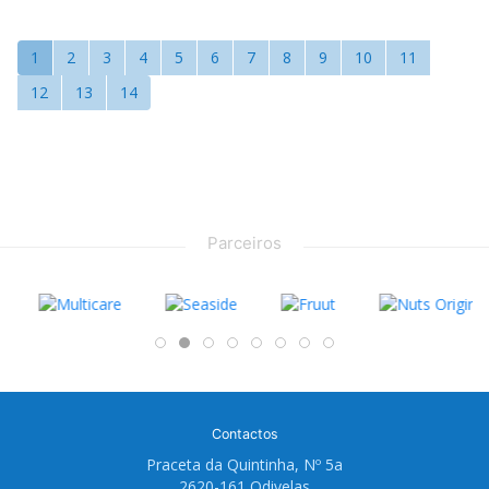
1
2
3
4
5
6
7
8
9
10
11
12
13
14
Parceiros
Contactos
Praceta da Quintinha, Nº 5a
2620-161 Odivelas