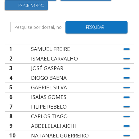
REPORTAR ERRO
PESQUISAR
1
SAMUEL FREIRE
2
ISMAEL CARVALHO
3
JOSÉ GASPAR
4
DIOGO BAENA
5
GABRIEL SILVA
6
ISAÍAS GOMES
7
FILIPE REBELO
8
CARLOS TIAGO
9
ABDELELALI AICHI
10
NATANAEL GUERREIRO