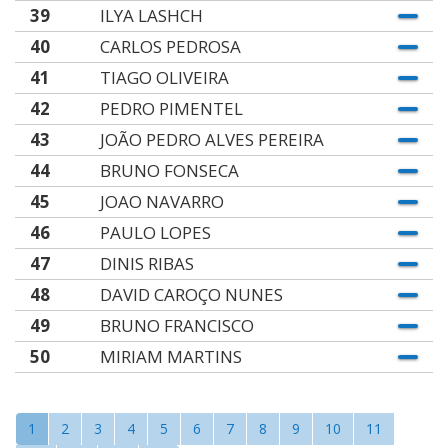
39
ILYA LASHCH
40
CARLOS PEDROSA
41
TIAGO OLIVEIRA
42
PEDRO PIMENTEL
43
JOÃO PEDRO ALVES PEREIRA
44
BRUNO FONSECA
45
JOAO NAVARRO
46
PAULO LOPES
47
DINIS RIBAS
48
DAVID CAROÇO NUNES
49
BRUNO FRANCISCO
50
MIRIAM MARTINS
1
2
3
4
5
6
7
8
9
10
11