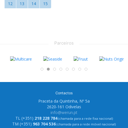
12
13
14
15
Parceiros
Contactos
Praceta da Quintinha, Nº 5a
2620-161 Odivelas
info@werun.pt
TL (+351)
218 228 784
(chamada para a rede fixa nacional)
TM (+351)
963 704 536
(chamada para a rede móvel nacional)