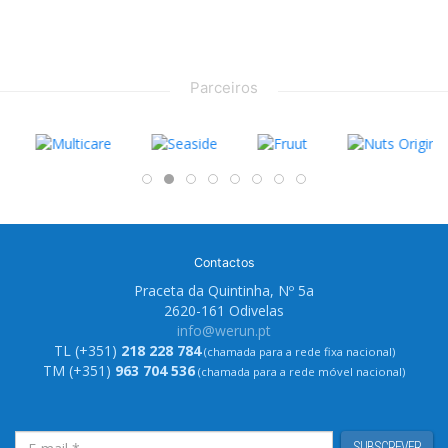
Parceiros
Contactos
Praceta da Quintinha, Nº 5a
2620-161 Odivelas
info@werun.pt
TL (+351)
218 228 784
(chamada para a rede fixa nacional)
TM (+351)
963 704 536
(chamada para a rede móvel nacional)
SUBSCREVER