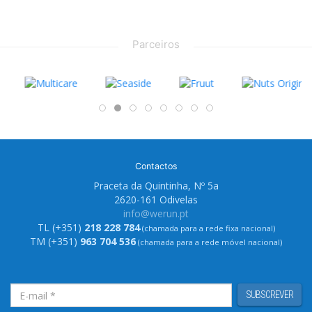
Parceiros
Contactos
Praceta da Quintinha, Nº 5a
2620-161 Odivelas
info@werun.pt
TL (+351)
218 228 784
(chamada para a rede fixa nacional)
TM (+351)
963 704 536
(chamada para a rede móvel nacional)
SUBSCREVER