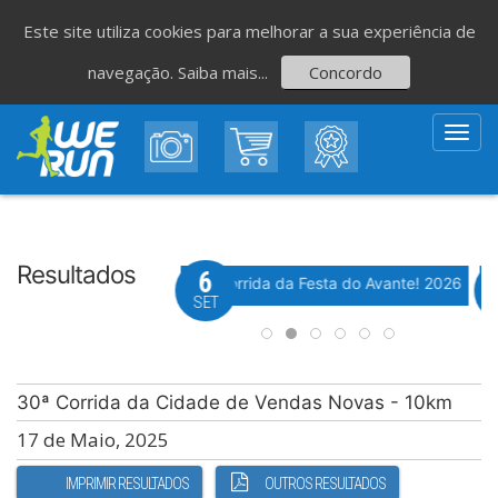
Este site utiliza cookies para melhorar a sua experiência de
navegação.
Saiba mais...
Concordo
Toggl
navig
Resultados
8
6
Evento WeTiming
Evento WeTiming
 Corrida de São Romão
37ª Corrida da Festa do Avante! 2026
M
GO
SET
30ª Corrida da Cidade de Vendas Novas - 10km
17 de Maio, 2025
IMPRIMIR RESULTADOS
OUTROS RESULTADOS