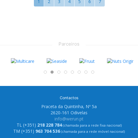
1
2
3
4
5
6
7
Parceiros
Contactos
Praceta da Quintinha, Nº 5a
2620-161 Odivelas
info@werun.pt
TL (+351)
218 228 784
(chamada para a rede fixa nacional)
TM (+351)
963 704 536
(chamada para a rede móvel nacional)