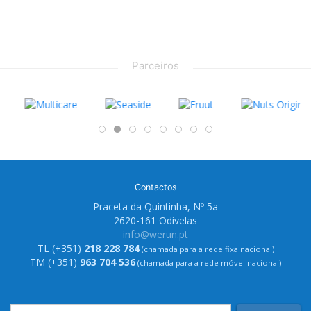
Parceiros
Contactos
Praceta da Quintinha, Nº 5a
2620-161 Odivelas
info@werun.pt
TL (+351)
218 228 784
(chamada para a rede fixa nacional)
TM (+351)
963 704 536
(chamada para a rede móvel nacional)