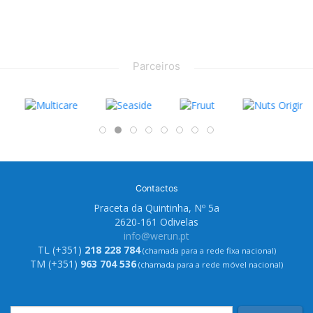
Parceiros
Contactos
Praceta da Quintinha, Nº 5a
2620-161 Odivelas
info@werun.pt
TL (+351)
218 228 784
(chamada para a rede fixa nacional)
TM (+351)
963 704 536
(chamada para a rede móvel nacional)