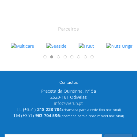
Parceiros
Contactos
Praceta da Quintinha, Nº 5a
2620-161 Odivelas
info@werun.pt
TL (+351)
218 228 784
(chamada para a rede fixa nacional)
TM (+351)
963 704 536
(chamada para a rede móvel nacional)