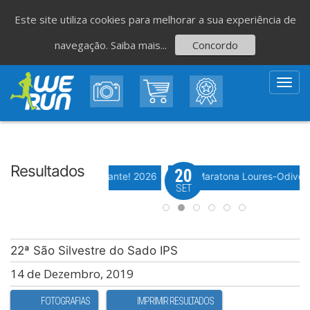
Este site utiliza cookies para melhorar a sua experiência de
navegação.
Saiba mais...
Concordo
Toggl
navig
Resultados
6
20
Evento WeTiming
ª Corrida da Festa do Avante! 2026
Meia Maratona Loures-Odivel
T
SET
22ª São Silvestre do Sado IPS
14 de Dezembro, 2019
FOTOGRAFIAS
IMPRIMIR RESULTADOS