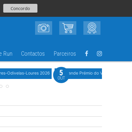
Concordo
e Run
Contactos
Parceiros
5
Evento WeTimi
res-Odivelas-Loures 2026
10º Grande Prémio do Vale Grande 20
OUT