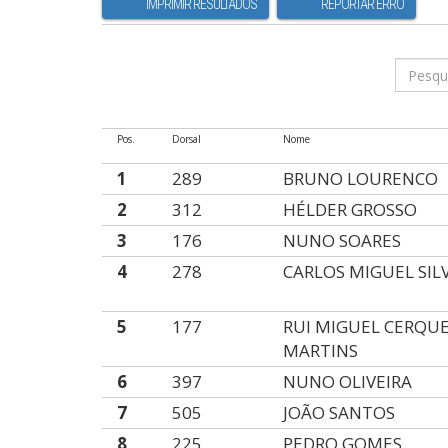
IMPRIMIR RESULTADOS
REPORTAR ERRO
Pos.
Dorsal
Nome
1
289
BRUNO LOURENCO
2
312
HÉLDER GROSSO
3
176
NUNO SOARES
4
278
CARLOS MIGUEL SIL
5
177
RUI MIGUEL CERQUE
MARTINS
6
397
NUNO OLIVEIRA
7
505
JOÃO SANTOS
8
225
PEDRO GOMES