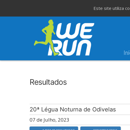
Este site utiliza 
Iní
8
Evento WeT
8ª Corrida de São 
AGO
Resultados
20ª Légua Noturna de Odivelas
07 de Julho, 2023