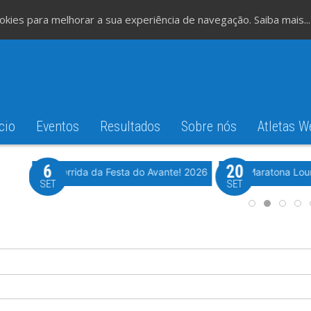
cookies para melhorar a sua experiência de navegação.
Saiba mais...
cio
Eventos
Resultados
Sobre nós
Atletas W
6
20
iming
Evento WeTiming
Romão
37ª Corrida da Festa do Avante! 2026
Meia Maratona Lou
SET
SET