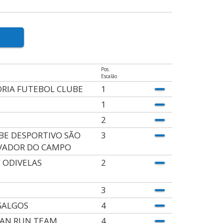
Pos.
Escalão
ÓRIA FUTEBOL CLUBE
1
1
2
BE DESPORTIVO SÃO
3
VADOR DO CAMPO
 ODIVELAS
2
3
GALGOS
4
AN RUN TEAM
4