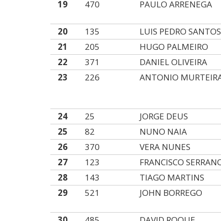
19
470
PAULO ARRENEGA
20
135
LUIS PEDRO SANTO
21
205
HUGO PALMEIRO
22
371
DANIEL OLIVEIRA
23
226
ANTONIO MURTEIR
24
25
JORGE DEUS
25
82
NUNO NAIA
26
370
VERA NUNES
27
123
FRANCISCO SERRAN
28
143
TIAGO MARTINS
29
521
JOHN BORREGO
30
485
DAVID ROQUE