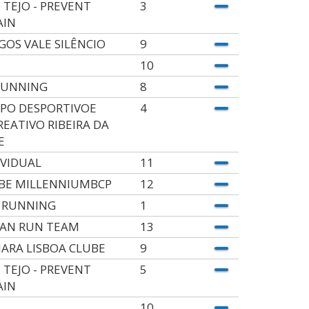
 TEJO - PREVENT
3
AIN
GOS VALE SILÊNCIO
9
10
RUNNING
8
PO DESPORTIVOE
4
REATIVO RIBEIRA DA
E
IVIDUAL
11
BE MILLENNIUMBCP
12
 RUNNING
1
AN RUN TEAM
13
ARA LISBOA CLUBE
9
 TEJO - PREVENT
5
AIN
10