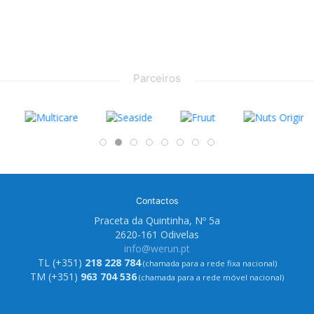
Parceiros
Contactos
Praceta da Quintinha, Nº 5a
2620-161 Odivelas
info@werun.pt
TL (+351)
218 228 784
(chamada para a rede fixa nacional)
TM (+351)
963 704 536
(chamada para a rede móvel nacional)