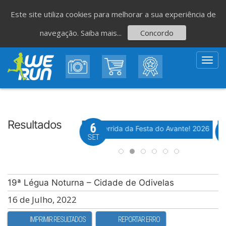
Este site utiliza cookies para melhorar a sua experiência de
navegação.
Saiba mais...
Concordo
Toggl
navig
Resultados
8
6
Evento WeTiming
Evento WeTiming
 Corrida de São Romão
37ª Corrida da Festa do Avante! 2026
M
GO
SET
19ª Légua Noturna – Cidade de Odivelas
16 de Julho, 2022
IMPRIMIR RESULTADOS
REPORTAR ERRO