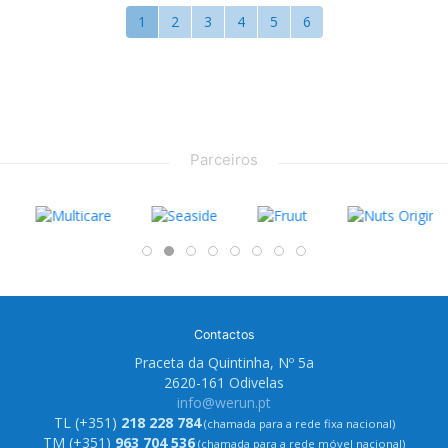
1
2
3
4
5
6
Parceiros
Contactos
Praceta da Quintinha, Nº 5a
2620-161 Odivelas
info@werun.pt
TL (+351)
218 228 784
(chamada para a rede fixa nacional)
TM (+351)
963 704 536
(chamada para a rede móvel nacional)