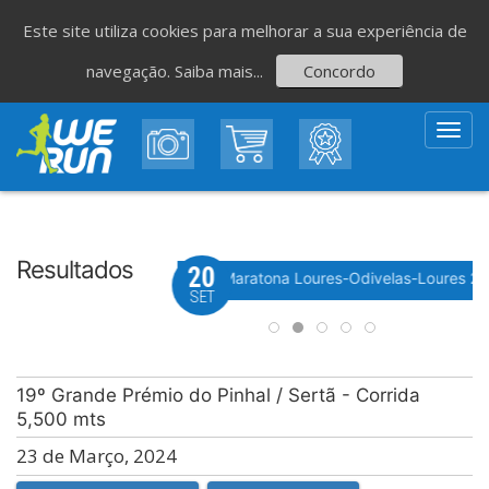
Este site utiliza cookies para melhorar a sua experiência de
navegação.
Saiba mais...
Concordo
Toggl
navig
Resultados
20
Evento WeTiming
 Festa do Avante! 2026
Meia Maratona Loures-Odivelas-Loures 2
SET
19º Grande Prémio do Pinhal / Sertã - Corrida
5,500 mts
23 de Março, 2024