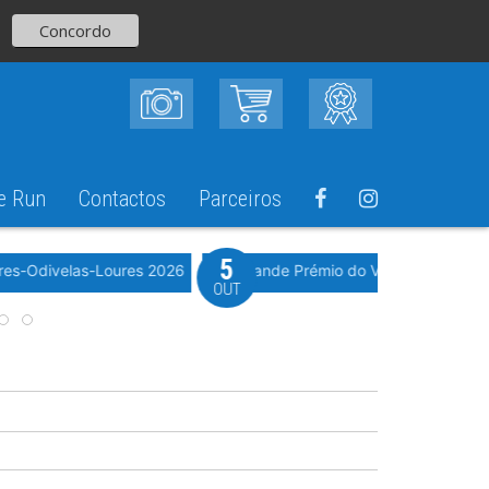
Concordo
e Run
Contactos
Parceiros
5
Evento WeTimi
res-Odivelas-Loures 2026
10º Grande Prémio do Vale Grande 20
OUT