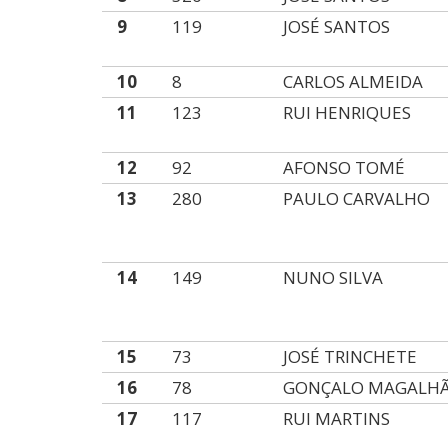
9
119
JOSÉ SANTOS
10
8
CARLOS ALMEIDA
11
123
RUI HENRIQUES
12
92
AFONSO TOMÉ
13
280
PAULO CARVALHO
14
149
NUNO SILVA
15
73
JOSÉ TRINCHETE
16
78
GONÇALO MAGALH
17
117
RUI MARTINS