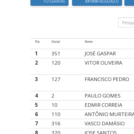
FOTOGRAFIAS
IMPRIMIR RESULTADOS
Pos.
Dorsal
Nome
1
351
JOSÉ GASPAR
2
120
VITOR OLIVEIRA
3
127
FRANCISCO PEDRO
4
2
PAULO GOMES
5
10
EDMIR CORREIA
6
110
ANTÔNIO MURTEIR
7
316
VASCO DAMÁSIO
8
320
JOSE SANTOS