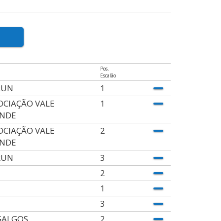
Pos.
Escalão
RUN
1
OCIAÇÃO VALE
1
NDE
OCIAÇÃO VALE
2
NDE
RUN
3
2
1
3
GALGOS
2