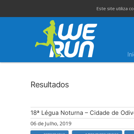
Este site utiliza 
Iní
8
Evento WeT
8ª Corrida de São 
AGO
Resultados
18ª Légua Noturna – Cidade de Odiv
06 de Julho, 2019