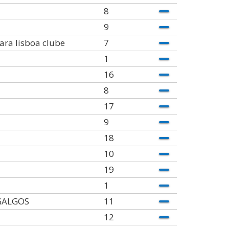
8
9
ra lisboa clube
7
1
16
8
17
9
18
10
19
1
GALGOS
11
12