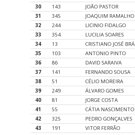
30
143
JOÃO PASTOR
31
345
JOAQUIM RAMALHO
32
244
LICINIO FIDALGO
33
354
LUCILIA SOARES
34
13
CRISTIANO JOSÉ BR
35
103
ANTONIO PINTO
36
86
DAVID SARAIVA
37
141
FERNANDO SOUSA
38
51
CÉLIO MOREIRA
39
249
ÁLVARO GOMES
40
81
JORGE COSTA
41
55
CÁTIA NASCIMENTO
42
325
PEDRO GONÇALVES
43
191
VITOR FERRÃO