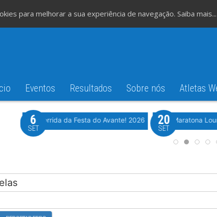
cookies para melhorar a sua experiência de navegação.
Saiba mais...
cio
Eventos
Resultados
Sobre nós
Atletas W
6
20
iming
Evento WeTiming
Romão
37ª Corrida da Festa do Avante! 2026
Meia Maratona Lou
SET
SET
elas