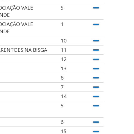
OCIAÇÃO VALE
5
NDE
OCIAÇÃO VALE
1
NDE
10
RENTOES NA BISGA
11
12
13
6
7
14
5
6
15