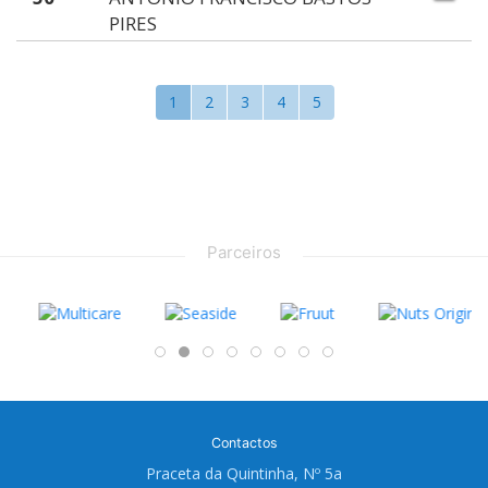
PIRES
1
2
3
4
5
Parceiros
Contactos
Praceta da Quintinha, Nº 5a