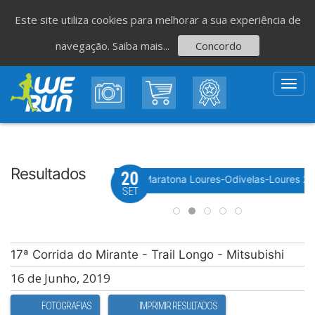
Este site utiliza cookies para melhorar a sua experiência de
navegação.
Saiba mais...
Concordo
Toggl
navig
Resultados
20
Evento WeTiming
 Festa do Avante! 2026
Meia Maratona Loures-Odivelas-Loures 2
SET
17ª Corrida do Mirante - Trail Longo - Mitsubishi
16 de Junho, 2019
FOTOGRAFIAS
IMPRIMIR RESULTADOS