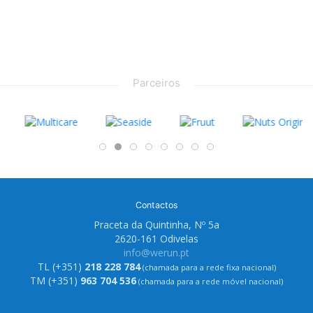
Parceiros
Contactos
Praceta da Quintinha, Nº 5a
2620-161 Odivelas
info@werun.pt
TL (+351)
218 228 784
(chamada para a rede fixa nacional)
TM (+351)
963 704 536
(chamada para a rede móvel nacional)