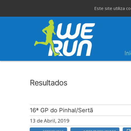
Este site utiliza 
Iní
8
Evento WeT
8ª Corrida de São 
AGO
Resultados
16ª GP do Pinhal/Sertã
13 de Abril, 2019