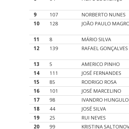
9
107
NORBERTO NUNES
10
128
JOÃO PAULO MAGR
11
8
MÁRIO SILVA
12
139
RAFAEL GONÇALVES
13
5
AMERICO PINHO
14
111
JOSÉ FERNANDES
15
85
RODRIGO ROSA
16
101
JOSÉ MARCELINO
17
98
IVANDRO HUNGULO
18
44
JOSÉ SILVA
19
25
RUI NEVES
20
99
KRISTINA SALTONOV