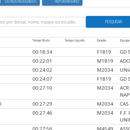
OUTROS RESULTADOS
REPORTAR ERRO
PESQUISAR
Tempo Bruto
Tempo Líquido
Escalão
Equipa
00:18:34
F1819
GD 
00:22:01
M1819
ADO
00:24:02
M2034
UNI
00:24:07
F1819
GD 
00:27:10
M2034
ACR
NA
O
00:27:29
M2034
CAS
00:27:46
M2034
F.F
UNI
00:27:56
M4549
ASS