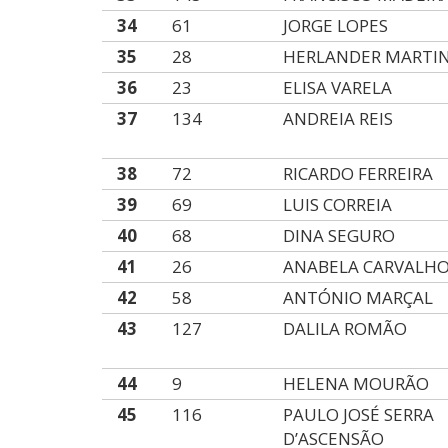
34
61
JORGE LOPES
35
28
HERLANDER MARTI
36
23
ELISA VARELA
37
134
ANDREIA REIS
38
72
RICARDO FERREIRA
39
69
LUIS CORREIA
40
68
DINA SEGURO
41
26
ANABELA CARVALH
42
58
ANTÓNIO MARÇAL
43
127
DALILA ROMÃO
44
9
HELENA MOURÃO
45
116
PAULO JOSÉ SERRA
D’ASCENSÃO