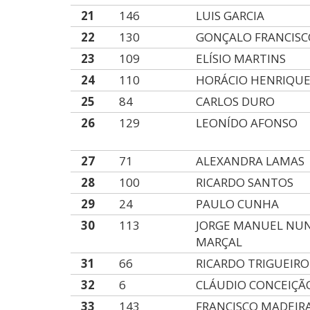
21
146
LUIS GARCIA
22
130
GONÇALO FRANCISC
23
109
ELÍSIO MARTINS
24
110
HORÁCIO HENRIQUE
25
84
CARLOS DURO
26
129
LEONÍDO AFONSO
27
71
ALEXANDRA LAMAS
28
100
RICARDO SANTOS
29
24
PAULO CUNHA
30
113
JORGE MANUEL NU
MARÇAL
31
66
RICARDO TRIGUEIRO
32
6
CLÁUDIO CONCEIÇÃ
33
143
FRANCISCO MADEIR