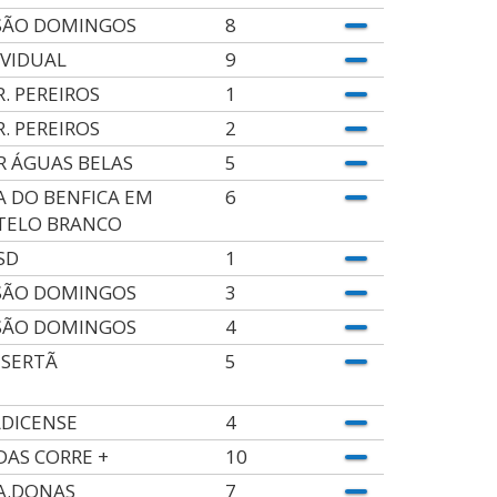
SÃO DOMINGOS
8
IVIDUAL
9
R. PEREIROS
1
R. PEREIROS
2
.R ÁGUAS BELAS
5
A DO BENFICA EM
6
TELO BRANCO
SD
1
SÃO DOMINGOS
3
SÃO DOMINGOS
4
 SERTÃ
5
ADICENSE
4
DAS CORRE +
10
.A.DONAS
7