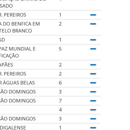
SADO
R. PEREIROS
1
A DO BENFICA EM
2
TELO BRANCO
SD
1
. PAZ MUNDIAL E
5
FICAÇÃO
APÃES
2
R. PEREIROS
2
.R ÁGUAS BELAS
6
SÃO DOMINGOS
3
SÃO DOMINGOS
7
4
SÃO DOMINGOS
3
VIDIGALENSE
1