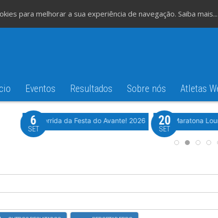
cookies para melhorar a sua experiência de navegação.
Saiba mais...
cio
Eventos
Resultados
Sobre nós
Atletas W
6
20
iming
Evento WeTiming
Romão
37ª Corrida da Festa do Avante! 2026
Meia Maratona Lou
SET
SET