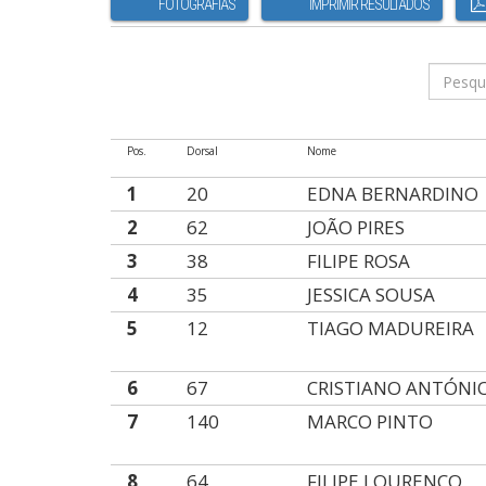
FOTOGRAFIAS
IMPRIMIR RESULTADOS
Pos.
Dorsal
Nome
1
20
EDNA BERNARDINO
2
62
JOÃO PIRES
3
38
FILIPE ROSA
4
35
JESSICA SOUSA
5
12
TIAGO MADUREIRA
6
67
CRISTIANO ANTÓNI
7
140
MARCO PINTO
8
64
FILIPE LOURENÇO