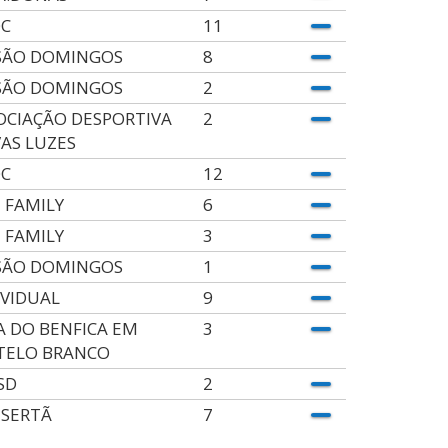
C
11
SÃO DOMINGOS
8
SÃO DOMINGOS
2
OCIAÇÃO DESPORTIVA
2
AS LUZES
C
12
 FAMILY
6
 FAMILY
3
SÃO DOMINGOS
1
IVIDUAL
9
A DO BENFICA EM
3
TELO BRANCO
SD
2
 SERTÃ
7