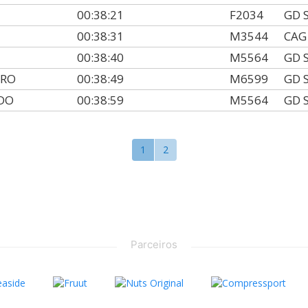
00:38:21
F2034
GD 
00:38:31
M3544
CAG
00:38:40
M5564
GD 
IRO
00:38:49
M6599
GD 
DO
00:38:59
M5564
GD 
1
2
Parceiros