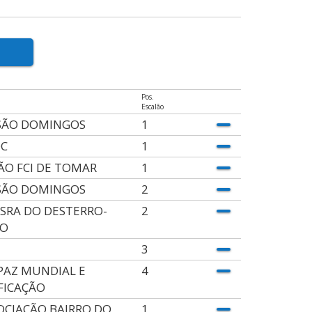
Pos.
Escalão
SÃO DOMINGOS
1
C
1
ÃO FCI DE TOMAR
1
SÃO DOMINGOS
2
 SRA DO DESTERRO-
2
PO
3
. PAZ MUNDIAL E
4
FICAÇÃO
OCIAÇÃO BAIRRO DO
1