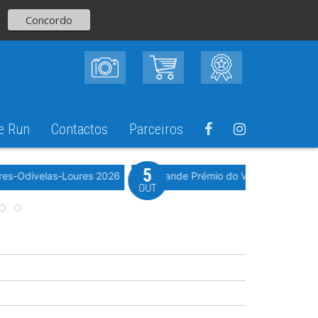
Concordo
e Run
Contactos
Parceiros
5
Evento WeTimi
res-Odivelas-Loures 2026
10º Grande Prémio do Vale Grande 20
OUT