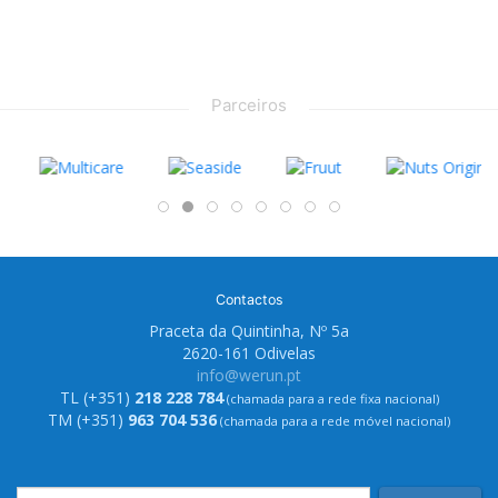
Parceiros
Contactos
Praceta da Quintinha, Nº 5a
2620-161 Odivelas
info@werun.pt
TL (+351)
218 228 784
(chamada para a rede fixa nacional)
TM (+351)
963 704 536
(chamada para a rede móvel nacional)