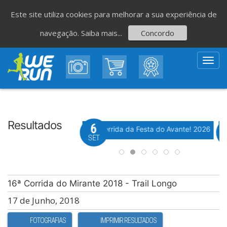
Este site utiliza cookies para melhorar a sua experiência de
navegação.
Saiba mais...
Concordo
Toggl
navig
Resultados
8
6
Evento WeTiming
Evento WeTiming
 Corrida de São Romão
37ª Corrida da Festa do Avante! 2026
M
GO
SET
16ª Corrida do Mirante 2018 - Trail Longo
17 de Junho, 2018
FOTOGRAFIAS
IMPRIMIR RESULTADOS