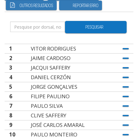
OUTROS RESULTADOS
REPORTAR ERRO
PESQUISAR
1
VITOR RODRIGUES
2
JAIME CARDOSO
3
JACQUI SAFFERY
4
DANIEL CERZÓN
5
JORGE GONÇALVES
6
FILIPE PAULINO
7
PAULO SILVA
8
CLIVE SAFFERY
9
JOSÉ CARLOS AMARAL
10
PAULO MONTEIRO