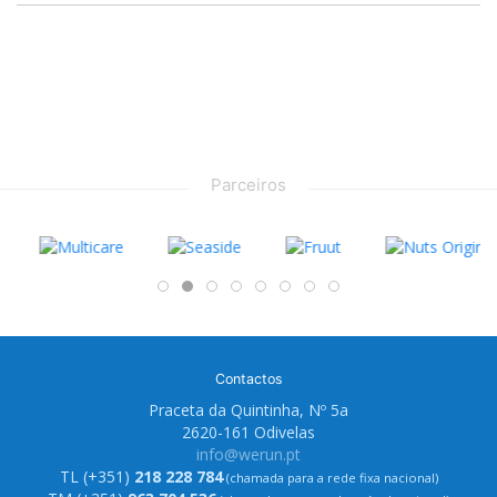
Parceiros
Contactos
Praceta da Quintinha, Nº 5a
2620-161 Odivelas
info@werun.pt
TL (+351)
218 228 784
(chamada para a rede fixa nacional)