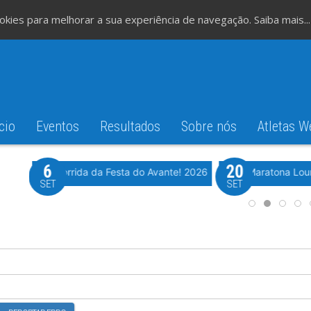
cookies para melhorar a sua experiência de navegação.
Saiba mais...
cio
Eventos
Resultados
Sobre nós
Atletas W
6
20
iming
Evento WeTiming
Romão
37ª Corrida da Festa do Avante! 2026
Meia Maratona Lou
SET
SET