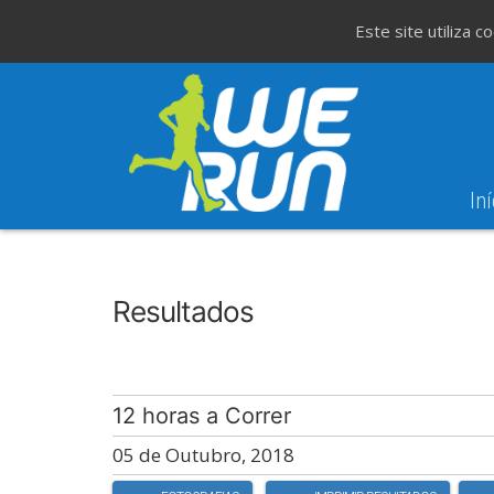
Este site utiliza 
Iní
8
Evento WeT
8ª Corrida de São 
AGO
Resultados
12 horas a Correr
05 de Outubro, 2018