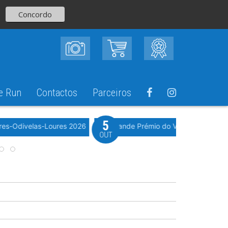
Concordo
e Run
Contactos
Parceiros
5
Evento WeTimi
res-Odivelas-Loures 2026
10º Grande Prémio do Vale Grande 20
OUT