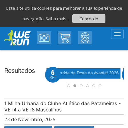
Este site utiliza cookies para melhorar a sua experiência de
navegação.
Saiba mais...
Concordo
Toggl
navig
Resultados
8
6
Evento WeTiming
Evento WeTiming
 Corrida de São Romão
37ª Corrida da Festa do Avante! 2026
M
GO
SET
1 Milha Urbana do Clube Atlético das Patameiras -
VET4 a VET8 Masculinos
23 de Novembro, 2025