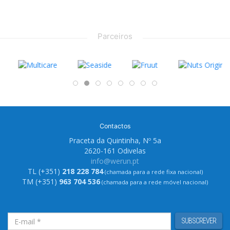
Parceiros
Contactos
Praceta da Quintinha, Nº 5a
2620-161 Odivelas
info@werun.pt
TL (+351)
218 228 784
(chamada para a rede fixa nacional)
TM (+351)
963 704 536
(chamada para a rede móvel nacional)
SUBSCREVER