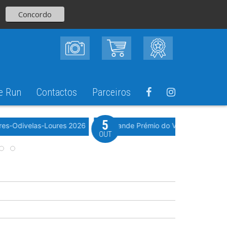
Concordo
e Run
Contactos
Parceiros
5
Evento WeTimi
res-Odivelas-Loures 2026
10º Grande Prémio do Vale Grande 20
OUT