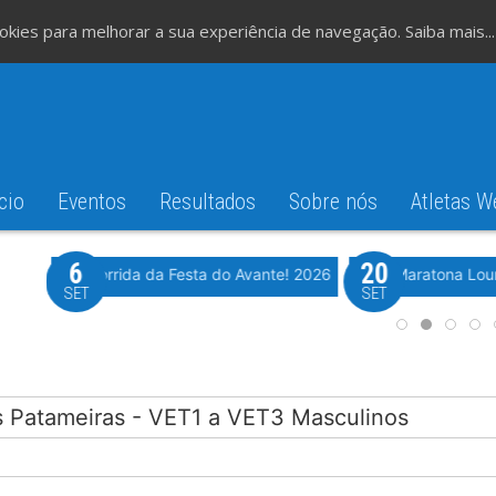
cookies para melhorar a sua experiência de navegação.
Saiba mais...
cio
Eventos
Resultados
Sobre nós
Atletas W
6
20
iming
Evento WeTiming
Romão
37ª Corrida da Festa do Avante! 2026
Meia Maratona Lou
SET
SET
as Patameiras - VET1 a VET3 Masculinos