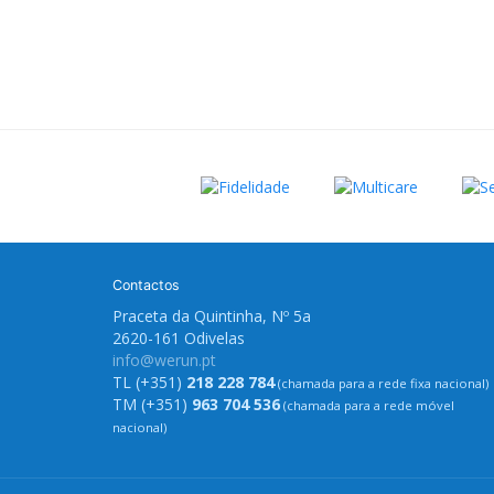
Contactos
Praceta da Quintinha, Nº 5a
2620-161 Odivelas
info@werun.pt
TL (+351)
218 228 784
(chamada para a rede fixa nacional)
TM (+351)
963 704 536
(chamada para a rede móvel
nacional)