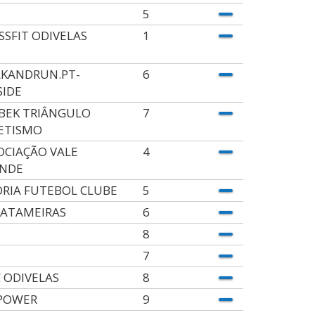
5
SSFIT ODIVELAS
1
KANDRUN.PT-
6
SIDE
BEK TRIÂNGULO
7
ETISMO
OCIAÇÃO VALE
4
NDE
ÓRIA FUTEBOL CLUBE
5
PATAMEIRAS
6
8
7
 ODIVELAS
8
POWER
9