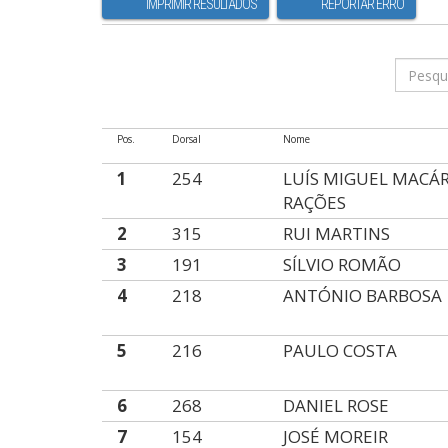
IMPRIMIR RESULTADOS
REPORTAR ERRO
Pos.
Dorsal
Nome
1
254
LUÍS MIGUEL MACÁ
RAÇÕES
2
315
RUI MARTINS
3
191
SÍLVIO ROMÃO
4
218
ANTÓNIO BARBOSA
5
216
PAULO COSTA
6
268
DANIEL ROSE
7
154
JOSÉ MOREIR