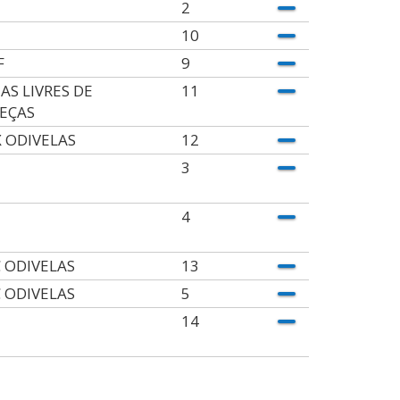
2
10
F
9
AS LIVRES DE
11
EÇAS
X ODIVELAS
12
3
4
 ODIVELAS
13
 ODIVELAS
5
14