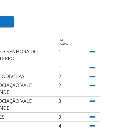
Pos.
Escalão
SD-SENHORA DO
1
TERRO
1
X ODIVELAS
2
OCIAÇÃO VALE
2
NDE
OCIAÇÃO VALE
3
NDE
ES
3
4