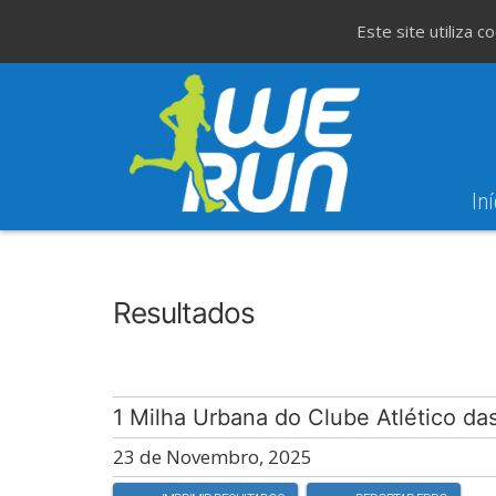
Este site utiliza 
Iní
8
Evento WeT
8ª Corrida de São 
AGO
Resultados
1 Milha Urbana do Clube Atlético d
23 de Novembro, 2025