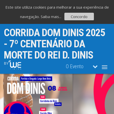
Este site utiliza cookies para melhorar a sua experiência de
navegação.
Saiba mais...
Concordo
CORRIDA DOM DINIS 2025
- 7º CENTENÁRIO DA
MORTE DO REI D. DINIS
BY
O Evento
Toggl
navig