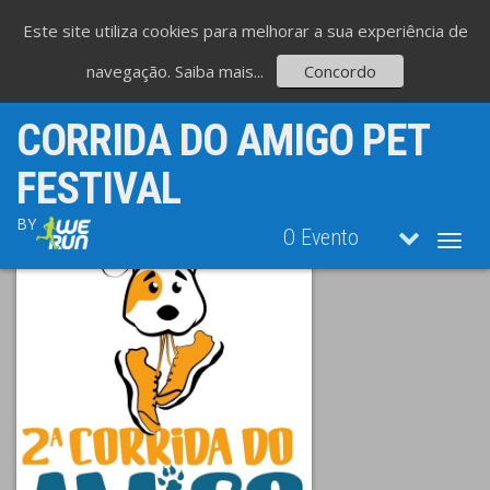
Este site utiliza cookies para melhorar a sua experiência de
navegação.
Saiba mais...
Concordo
CORRIDA DO AMIGO PET
FESTIVAL
BY
O Evento
Toggl
navig