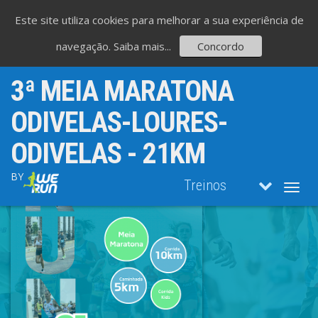
Este site utiliza cookies para melhorar a sua experiência de
navegação.
Saiba mais...
Concordo
3ª MEIA MARATONA
ODIVELAS-LOURES-
ODIVELAS - 21KM
BY
Treinos
Toggl
navig