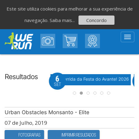
Este site utiliza cookies para melhorar a sua experiência de
navegação.
Saiba mais...
Concordo
Toggl
navig
Resultados
8
6
Evento WeTiming
Evento WeTiming
 Corrida de São Romão
37ª Corrida da Festa do Avante! 2026
M
GO
SET
Urban Obstacles Monsanto - Elite
07 de Julho, 2019
FOTOGRAFIAS
IMPRIMIR RESULTADOS