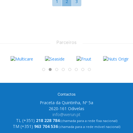
1
2
3
Parceiros
Contactos
Praceta da Quintinha, Nº 5a
2620-161 Odivelas
info@werun.pt
TL (+351)
218 228 784
(chamada para a rede fixa nacional)
TM (+351)
963 704 536
(chamada para a rede móvel nacional)