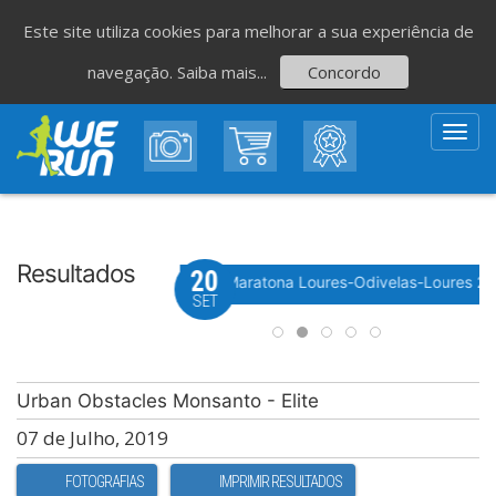
Este site utiliza cookies para melhorar a sua experiência de
navegação.
Saiba mais...
Concordo
Toggl
navig
Resultados
20
Evento WeTiming
 Festa do Avante! 2026
Meia Maratona Loures-Odivelas-Loures 2
SET
Urban Obstacles Monsanto - Elite
07 de Julho, 2019
FOTOGRAFIAS
IMPRIMIR RESULTADOS