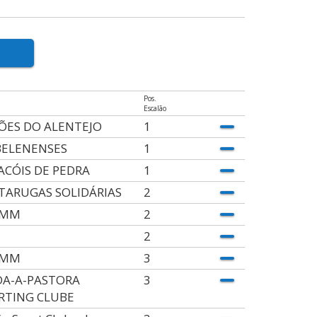
Pos.
Escalão
ÕES DO ALENTEJO
1
BELENENSES
1
ACÓIS DE PEDRA
1
TARUGAS SOLIDÁRIAS
2
AMM
2
2
AMM
3
DA-A-PASTORA
3
RTING CLUBE