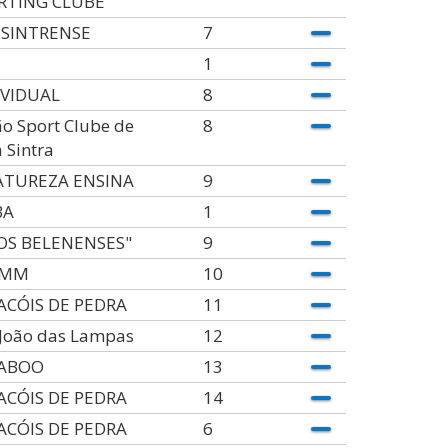
RTING CLUBE
 SINTRENSE
7
1
IVIDUAL
8
o Sport Clube de
8
 Sintra
ATUREZA ENSINA
9
BA
1
"OS BELENENSES"
9
AMM
10
ACÓIS DE PEDRA
11
 João das Lampas
12
ABOO
13
ACÓIS DE PEDRA
14
ACÓIS DE PEDRA
6