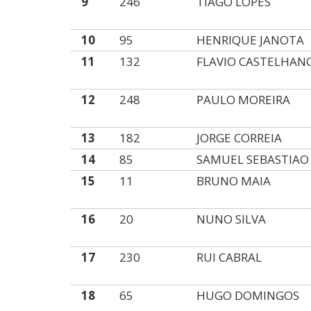
9
246
TIAGO LOPES
10
95
HENRIQUE JANOTA
11
132
FLAVIO CASTELHAN
12
248
PAULO MOREIRA
13
182
JORGE CORREIA
14
85
SAMUEL SEBASTIAO
15
11
BRUNO MAIA
16
20
NUNO SILVA
17
230
RUI CABRAL
18
65
HUGO DOMINGOS