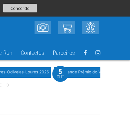
Concordo
e Run
Contactos
Parceiros
5
Evento WeTimi
res-Odivelas-Loures 2026
10º Grande Prémio do Vale Grande 20
OUT