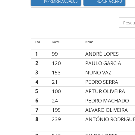
IMPRIMIR RESULTADOS
REPORTAR ERRO
Pos.
Dorsal
Nome
1
99
ANDRÉ LOPES
2
120
PAULO GARCIA
3
153
NUNO VAZ
4
21
PEDRO SERRA
5
100
ARTUR OLIVEIRA
6
24
PEDRO MACHADO
7
195
ALVARO OLIVEIRA
8
239
ANTÓNIO RODRIGU