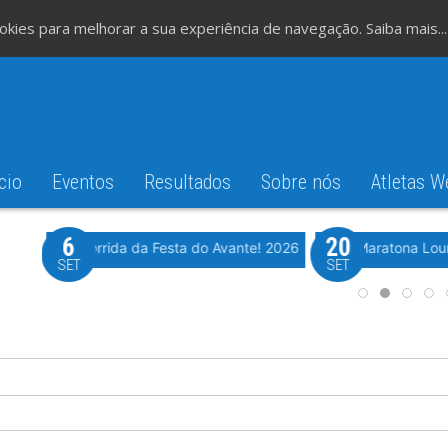
cookies para melhorar a sua experiência de navegação.
Saiba mais...
cio
Eventos
Resultados
Sobre nós
Atletas W
6
20
iming
Evento WeTiming
Romão
37ª Corrida da Festa do Avante! 2026
Meia Maratona Lou
SET
SET