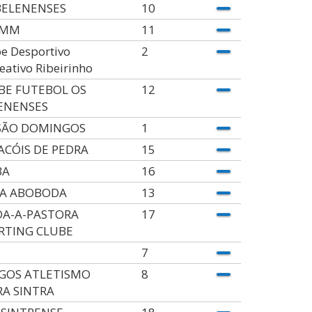
BELENENSES
10
AMM
11
e Desportivo
2
eativo Ribeirinho
BE FUTEBOL OS
12
ENENSES
SÃO DOMINGOS
1
ACÓIS DE PEDRA
15
BA
16
A ABOBODA
13
DA-A-PASTORA
17
RTING CLUBE
7
GOS ATLETISMO
8
RA SINTRA