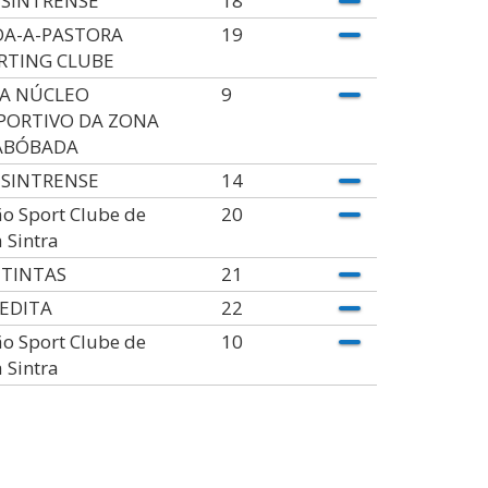
 SINTRENSE
18
DA-A-PASTORA
19
RTING CLUBE
A NÚCLEO
9
PORTIVO DA ZONA
ABÓBADA
 SINTRENSE
14
o Sport Clube de
20
 Sintra
ITINTAS
21
EDITA
22
o Sport Clube de
10
 Sintra