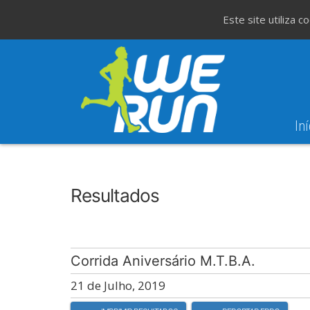
Este site utiliza 
Iní
8
Evento WeT
8ª Corrida de São 
AGO
Resultados
Corrida Aniversário M.T.B.A.
21 de Julho, 2019