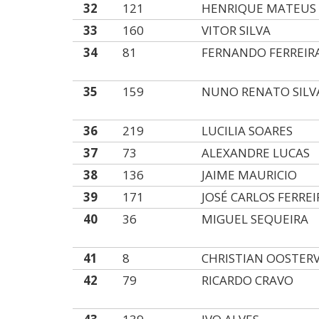
32
121
HENRIQUE MATEUS
33
160
VITOR SILVA
34
81
FERNANDO FERREIR
35
159
NUNO RENATO SILV
36
219
LUCILIA SOARES
37
73
ALEXANDRE LUCAS
38
136
JAIME MAURICIO
39
171
JOSÉ CARLOS FERRE
40
36
MIGUEL SEQUEIRA
41
8
CHRISTIAN OOSTER
42
79
RICARDO CRAVO