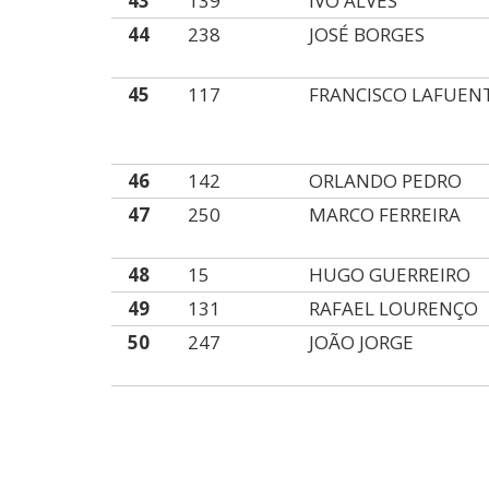
43
139
IVO ALVES
44
238
JOSÉ BORGES
45
117
FRANCISCO LAFUEN
46
142
ORLANDO PEDRO
47
250
MARCO FERREIRA
48
15
HUGO GUERREIRO
49
131
RAFAEL LOURENÇO
50
247
JOÃO JORGE