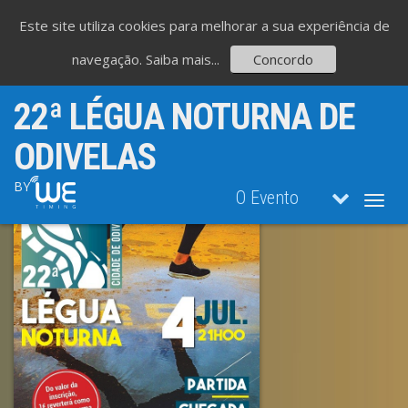
Este site utiliza cookies para melhorar a sua experiência de
navegação.
Saiba mais...
Concordo
22ª LÉGUA NOTURNA DE
ODIVELAS
BY
O Evento
Toggl
navig